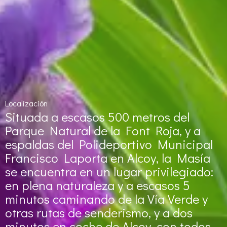
Localización
Situada a escasos 500 metros del
Parque Natural de la Font Roja, y a
espaldas del Polideportivo Municipal
Francisco Laporta en Alcoy, la Masía
se encuentra en un lugar privilegiado:
en plena naturaleza y a escasos 5
minutos caminando de la Vía Verde y
otras rutas de senderismo, y a dos
minutos en coche de Alcoy, con todos