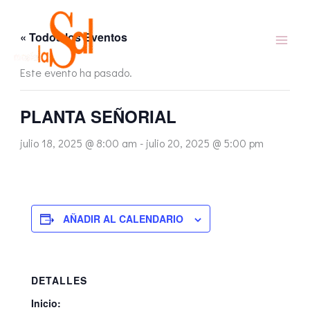
Ir
al
« Todos los Eventos
contenido
Este evento ha pasado.
PLANTA SEÑORIAL
julio 18, 2025 @ 8:00 am
-
julio 20, 2025 @ 5:00 pm
AÑADIR AL CALENDARIO
DETALLES
Inicio: